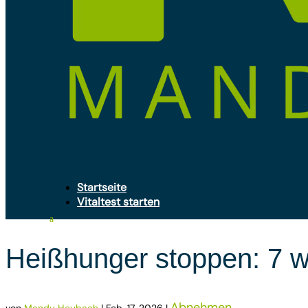
Startseite
Vitaltest starten
Heißhunger stoppen: 7 
Abnehmen
von
Mandy Heubach
|
Feb. 17, 2026
|