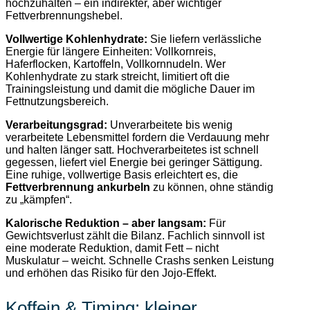
hochzuhalten – ein indirekter, aber wichtiger
Fettverbrennungshebel.
Vollwertige Kohlenhydrate:
Sie liefern verlässliche
Energie für längere Einheiten: Vollkornreis,
Haferflocken, Kartoffeln, Vollkornnudeln. Wer
Kohlenhydrate zu stark streicht, limitiert oft die
Trainingsleistung und damit die mögliche Dauer im
Fettnutzungsbereich.
Verarbeitungsgrad:
Unverarbeitete bis wenig
verarbeitete Lebensmittel fordern die Verdauung mehr
und halten länger satt. Hochverarbeitetes ist schnell
gegessen, liefert viel Energie bei geringer Sättigung.
Eine ruhige, vollwertige Basis erleichtert es, die
Fettverbrennung ankurbeln
zu können, ohne ständig
zu „kämpfen“.
Kalorische Reduktion – aber langsam:
Für
Gewichtsverlust zählt die Bilanz. Fachlich sinnvoll ist
eine moderate Reduktion, damit Fett – nicht
Muskulatur – weicht. Schnelle Crashs senken Leistung
und erhöhen das Risiko für den Jojo-Effekt.
Koffein & Timing: kleiner,