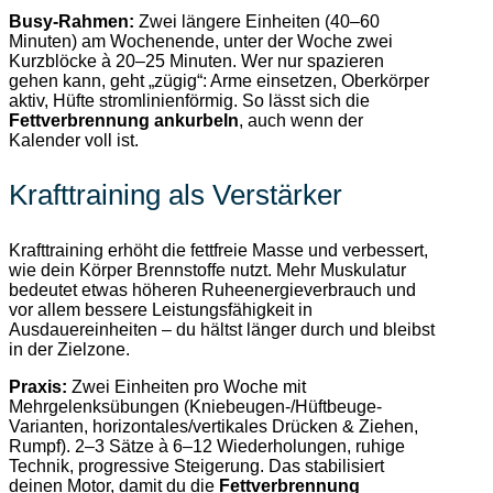
Busy-Rahmen:
Zwei längere Einheiten (40–60
Minuten) am Wochenende, unter der Woche zwei
Kurzblöcke à 20–25 Minuten. Wer nur spazieren
gehen kann, geht „zügig“: Arme einsetzen, Oberkörper
aktiv, Hüfte stromlinienförmig. So lässt sich die
Fettverbrennung ankurbeln
, auch wenn der
Kalender voll ist.
Krafttraining als Verstärker
Krafttraining erhöht die fettfreie Masse und verbessert,
wie dein Körper Brennstoffe nutzt. Mehr Muskulatur
bedeutet etwas höheren Ruheenergieverbrauch und
vor allem bessere Leistungsfähigkeit in
Ausdauereinheiten – du hältst länger durch und bleibst
in der Zielzone.
Praxis:
Zwei Einheiten pro Woche mit
Mehrgelenksübungen (Kniebeugen-/Hüftbeuge-
Varianten, horizontales/vertikales Drücken & Ziehen,
Rumpf). 2–3 Sätze à 6–12 Wiederholungen, ruhige
Technik, progressive Steigerung. Das stabilisiert
deinen Motor, damit du die
Fettverbrennung