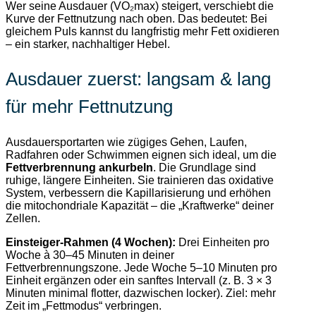
Wer seine Ausdauer (VO₂max) steigert, verschiebt die
Kurve der Fettnutzung nach oben. Das bedeutet: Bei
gleichem Puls kannst du langfristig mehr Fett oxidieren
– ein starker, nachhaltiger Hebel.
Ausdauer zuerst: langsam & lang
für mehr Fettnutzung
Ausdauersportarten wie zügiges Gehen, Laufen,
Radfahren oder Schwimmen eignen sich ideal, um die
Fettverbrennung ankurbeln
. Die Grundlage sind
ruhige, längere Einheiten. Sie trainieren das oxidative
System, verbessern die Kapillarisierung und erhöhen
die mitochondriale Kapazität – die „Kraftwerke“ deiner
Zellen.
Einsteiger-Rahmen (4 Wochen):
Drei Einheiten pro
Woche à 30–45 Minuten in deiner
Fettverbrennungszone. Jede Woche 5–10 Minuten pro
Einheit ergänzen oder ein sanftes Intervall (z. B. 3 × 3
Minuten minimal flotter, dazwischen locker). Ziel: mehr
Zeit im „Fettmodus“ verbringen.