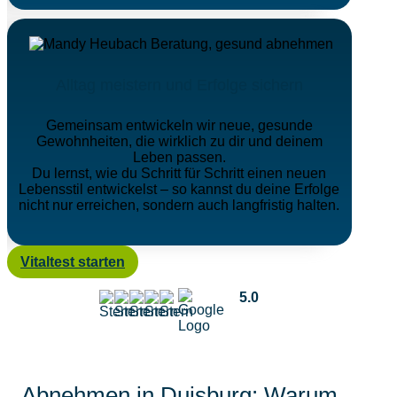
Alltag meistern und Erfolge sichern
Gemeinsam entwickeln wir neue, gesunde
Gewohnheiten, die wirklich zu dir und deinem
Leben passen.
Du lernst, wie du Schritt für Schritt einen neuen
Lebensstil entwickelst – so kannst du deine Erfolge
nicht nur erreichen, sondern auch langfristig halten.
Vitaltest starten
5.0
Abnehmen in
Duisburg
: Warum