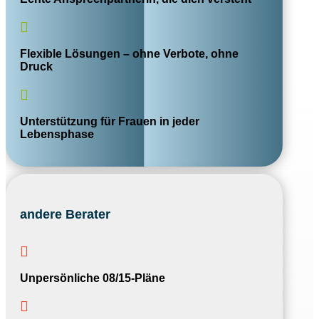

Flexible Lösungen – ohne Verbote, ohne
Druck

Unterstützung für Frauen in jeder
Lebensphase
andere Berater

Unpersönliche 08/15-Pläne
