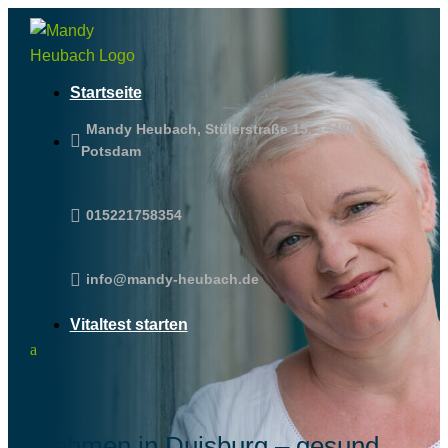
Startseite
Mandy Heubach, Stülerstraße 15, 14480

Potsdam

015221758354

info@mandy-heubach.de
Vitaltest starten
Abnehmen in Duisburg – gesund