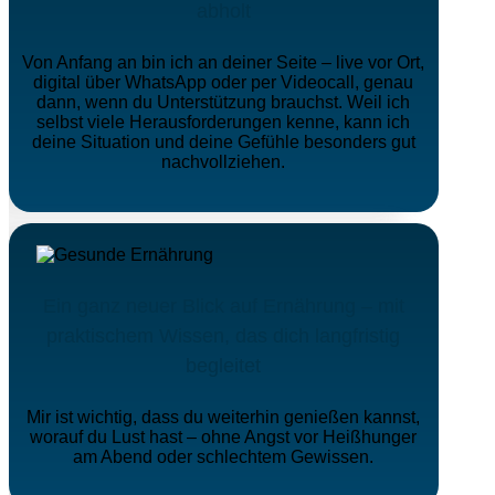
abholt
Von Anfang an bin ich an deiner Seite – live vor Ort,
digital über WhatsApp oder per Videocall, genau
dann, wenn du Unterstützung brauchst. Weil ich
selbst viele Herausforderungen kenne, kann ich
deine Situation und deine Gefühle besonders gut
nachvollziehen.
Ein ganz neuer Blick auf Ernährung – mit
praktischem Wissen, das dich langfristig
begleitet
Mir ist wichtig, dass du weiterhin genießen kannst,
worauf du Lust hast – ohne Angst vor Heißhunger
am Abend oder schlechtem Gewissen.