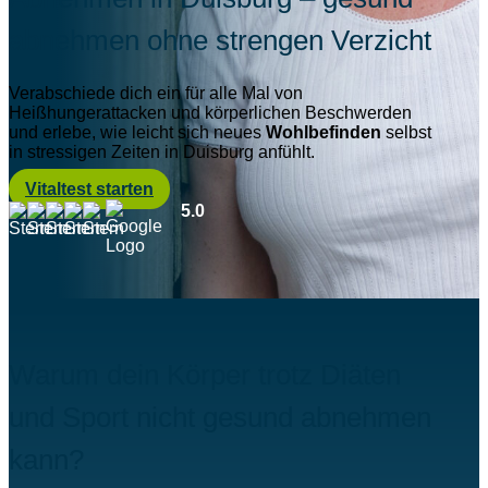
abnehmen ohne strengen Verzicht
Verabschiede dich ein für alle Mal von
Heißhungerattacken und körperlichen Beschwerden
und erlebe, wie leicht sich neues
Wohlbefinden
selbst
in stressigen Zeiten in Duisburg anfühlt.
Vitaltest starten
5.0
Warum dein Körper trotz Diäten
und Sport nicht gesund abnehmen
kann?