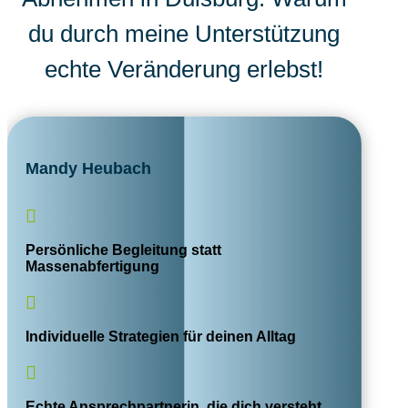
du durch meine Unterstützung
echte Veränderung erlebst!
Mandy Heubach

Persönliche Begleitung statt
Massenabfertigung

Individuelle Strategien für deinen Alltag

Echte Ansprechpartnerin, die dich versteht