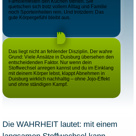
Familienfesten den Kuchen stehen. Sie
quetschen sich trotz vollem Alltag und Familie
noch Sporteinheiten rein. Und trotzdem: Das
gute Körpergefühl bleibt aus.
"
Das liegt nicht an fehlender Disziplin. Der wahre
Grund: Viele Ansätze in
Duisburg
übersehen den
entscheidenden Faktor. Nur wenn dein
Stoffwechsel anregen kannst und du im Einklang
mit deinem Körper lebst, klappt Abnehmen in
Duisburg
wirklich nachhaltig – ohne Jojo-Effekt
und ohne ständigen Kampf.
Die WAHRHEIT lautet: mit einem
langsamen Stoffwechsel
kann