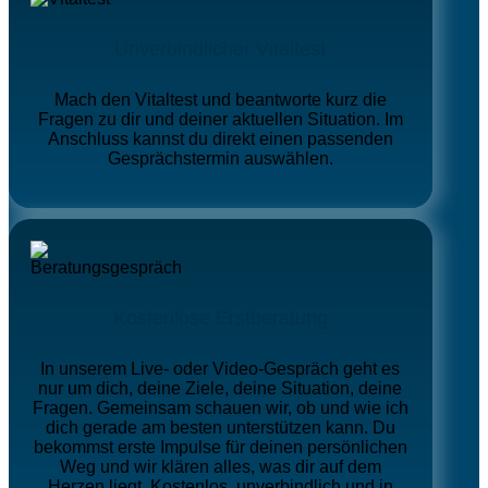
Unverbindlicher Vitaltest
Mach den Vitaltest und beantworte kurz die
Fragen zu dir und deiner aktuellen Situation. Im
Anschluss kannst du direkt einen passenden
Gesprächstermin auswählen.
Kostenlose Erstberatung
In unserem Live- oder Video-Gespräch geht es
nur um dich, deine Ziele, deine Situation, deine
Fragen. Gemeinsam schauen wir, ob und wie ich
dich gerade am besten unterstützen kann. Du
bekommst erste Impulse für deinen persönlichen
Weg und wir klären alles, was dir auf dem
Herzen liegt. Kostenlos, unverbindlich und in