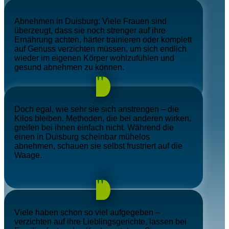
Abnehmen in
Duisburg
: Viele Frauen sind
überzeugt, dass sie noch strenger auf ihre
Ernährung achten, härter trainieren oder komplett
auf Genuss verzichten müssen, um sich endlich
wieder im eigenen Körper wohlzufühlen und
gesund abnehmen zu können.
"
Doch egal, wie sehr sie sich anstrengen – die
Kilos bleiben. Methoden, die bei anderen wirken,
greifen bei ihnen einfach nicht. Während die
einen in
Duisburg
scheinbar mühelos
abnehmen, schauen sie selbst frustriert auf die
Waage.
"
Viele haben schon so viel aufgegeben –
verzichten auf ihre Lieblingsgerichte, lassen bei